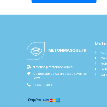
Met
Accu
Gra
Prof
direction@metonmasque.fr
Prof
100 Rue Marius Aufan 92300 Levallois
Qui
Perret
07 56 88 40 41