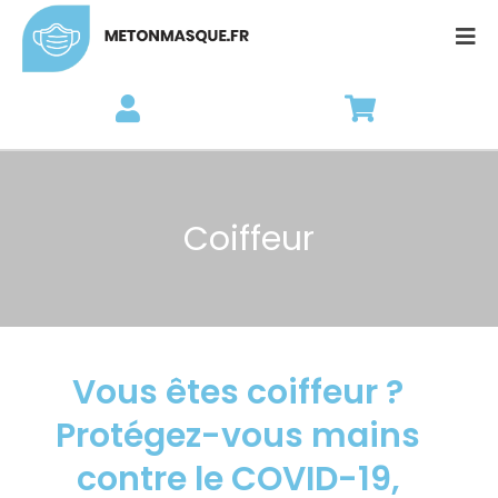
Coiffeur
Vous êtes coiffeur ?
Protégez-vous mains
contre le COVID-19,